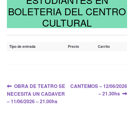
BOLETERIA DEL CENTRO
CULTURAL
Tipo de entrada
Precio
Carrito
Navegación
Anterior:
Siguiente:
OBRA DE TEATRO SE
CANTEMOS – 12/06/2026
– 21.30hs
NECESITA UN CADAVER
de
– 11/06/2026 – 21.00hs
entradas