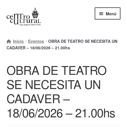
Ir
Ir
Menú
a
al
la
contenido
navegación
Inicio
Inicio
Eventos
OBRA DE TEATRO SE NECESITA UN
Mi cuenta
CADAVER – 18/06/2026 – 21.00hs
Carrito
OBRA DE TEATRO
Finalizar compra
SE NECESITA UN
Ayuda Rapida
CADAVER –
18/06/2026 – 21.00hs