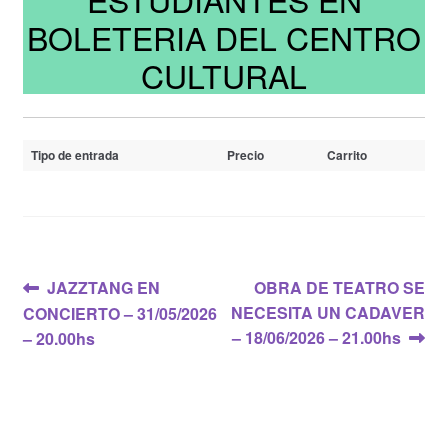
BOLETERIA DEL CENTRO
CULTURAL
Tipo de entrada
Precio
Carrito
Navegación
Anterior:
Siguiente:
JAZZTANG EN
OBRA DE TEATRO SE
NECESITA UN CADAVER
CONCIERTO – 31/05/2026
de
– 18/06/2026 – 21.00hs
– 20.00hs
entradas