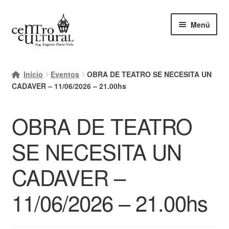
Ir
Ir
Menú
a
al
la
contenido
navegación
Inicio
Inicio
Eventos
OBRA DE TEATRO SE NECESITA UN
Mi cuenta
CADAVER – 11/06/2026 – 21.00hs
Carrito
OBRA DE TEATRO
Finalizar compra
SE NECESITA UN
Ayuda Rapida
CADAVER –
11/06/2026 – 21.00hs