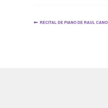
Navegación
Anterior:
RECITAL DE PIANO DE RAUL CANOSA 
de
entradas