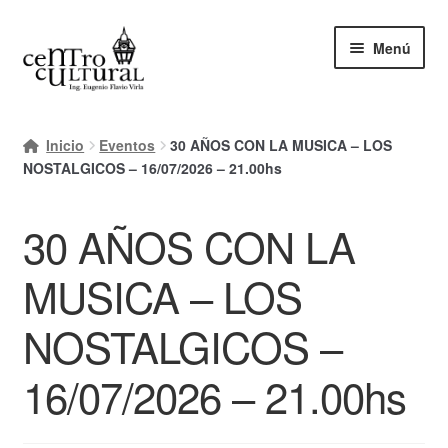
Ir
Ir
Menú
a
al
la
contenido
navegación
Inicio
Inicio
Eventos
30 AÑOS CON LA MUSICA – LOS
Mi cuenta
NOSTALGICOS – 16/07/2026 – 21.00hs
Carrito
30 AÑOS CON LA
Finalizar compra
MUSICA – LOS
Ayuda Rapida
NOSTALGICOS –
16/07/2026 – 21.00hs