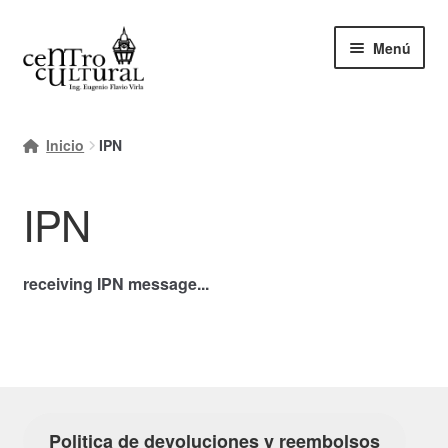
Ir
Ir
Menú
a
al
la
contenido
navegación
Inicio
Inicio
IPN
Mi cuenta
IPN
Carrito
Finalizar compra
receiving IPN message...
Ayuda Rapida
Politica de devoluciones y reembolsos