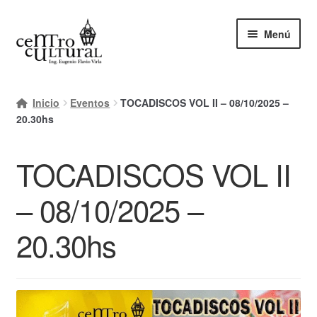
Ir
Ir
Menú
a
al
la
contenido
navegación
Inicio
Inicio
Eventos
TOCADISCOS VOL II – 08/10/2025 –
Mi cuenta
20.30hs
Carrito
TOCADISCOS VOL II
Finalizar compra
– 08/10/2025 –
Ayuda Rapida
20.30hs