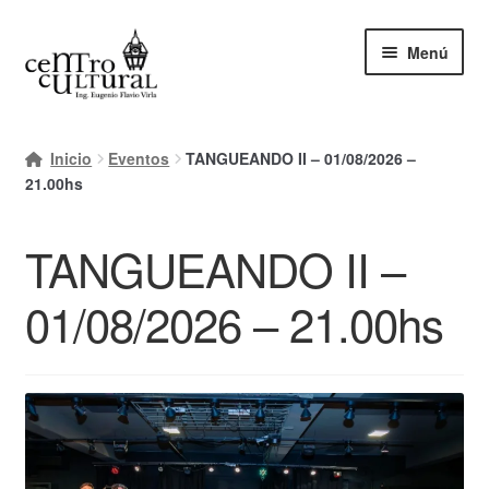
Ir
Ir
Menú
a
al
la
contenido
navegación
Inicio
Inicio
Eventos
TANGUEANDO II – 01/08/2026 –
Mi cuenta
21.00hs
Carrito
TANGUEANDO II –
Finalizar compra
01/08/2026 – 21.00hs
Ayuda Rapida