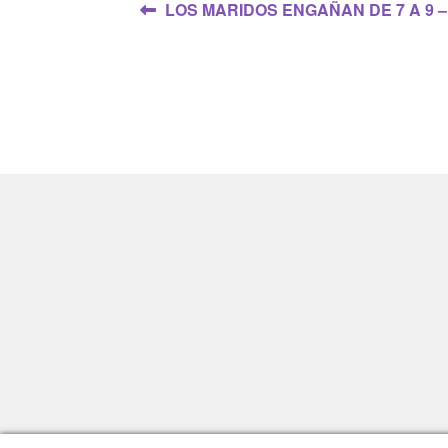
Navegación
Anterior:
LOS MARIDOS ENGAÑAN DE 7 A 9 – 1
de
entradas