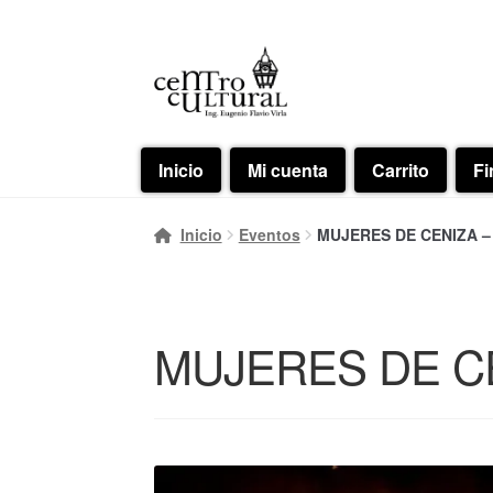
Ir
Ir
a
al
la
contenido
navegación
Inicio
Mi cuenta
Carrito
Fi
Inicio
Eventos
MUJERES DE CENIZA – 2
MUJERES DE CEN