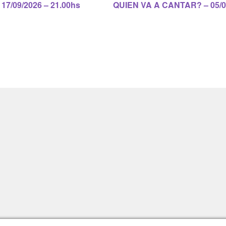
Siguiente:
7/09/2026 – 21.00hs
QUIEN VA A CANTAR? – 05/06