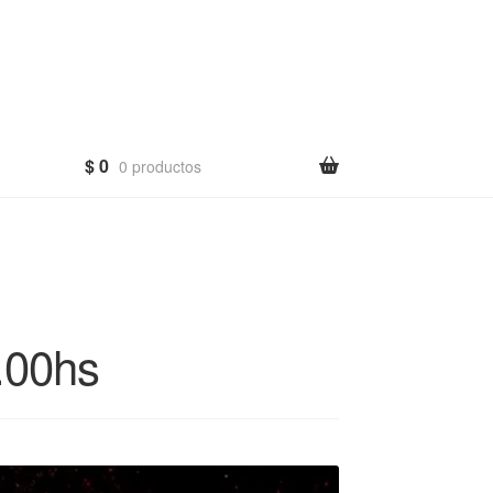
$
0
0 productos
.00hs