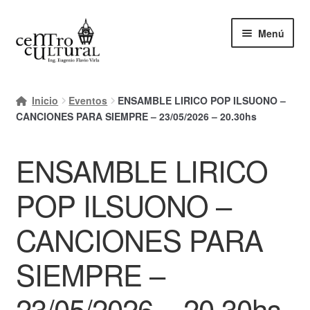
Ir
Ir
Menú
a
al
la
contenido
navegación
Inicio
Inicio
Eventos
ENSAMBLE LIRICO POP ILSUONO –
Mi cuenta
CANCIONES PARA SIEMPRE – 23/05/2026 – 20.30hs
Carrito
ENSAMBLE LIRICO
Finalizar compra
POP ILSUONO –
Ayuda Rapida
CANCIONES PARA
SIEMPRE –
23/05/2026 – 20.30hs