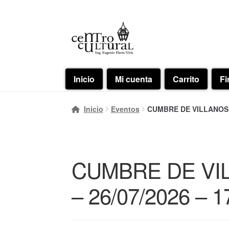
Ir
Ir
a
al
la
contenido
navegación
Inicio
Mi cuenta
Carrito
Fi
Inicio
Eventos
CUMBRE DE VILLANOS A
CUMBRE DE VI
– 26/07/2026 – 1