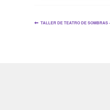
Navegación
Anterior:
TALLER DE TEATRO DE SOMBRAS – 2
de
entradas