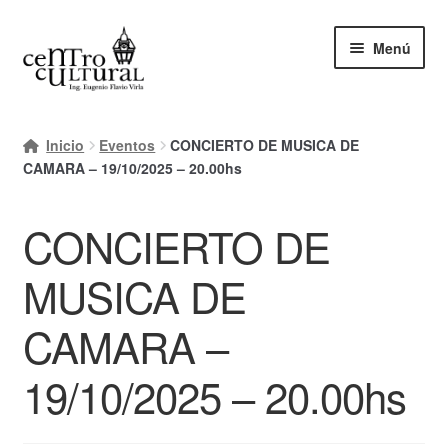
Ir
Ir
Menú
a
al
la
contenido
navegación
Inicio
Inicio
Eventos
CONCIERTO DE MUSICA DE
Mi cuenta
CAMARA – 19/10/2025 – 20.00hs
Carrito
CONCIERTO DE
Finalizar compra
MUSICA DE
Ayuda Rapida
CAMARA –
19/10/2025 – 20.00hs