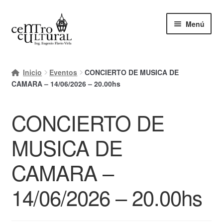
Ir
Ir
Menú
a
al
la
contenido
navegación
Inicio
Inicio
Eventos
CONCIERTO DE MUSICA DE
Mi cuenta
CAMARA – 14/06/2026 – 20.00hs
Carrito
CONCIERTO DE
Finalizar compra
MUSICA DE
Ayuda Rapida
CAMARA –
14/06/2026 – 20.00hs