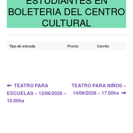
BOLETERIA DEL CENTRO
CULTURAL
Tipo de entrada
Precio
Carrito
Navegación
Anterior:
Siguiente:
TEATRO PARA
TEATRO PARA NIÑOS –
14/06/2026 – 17.00hs
ESCUELAS – 12/06/2026 –
de
10.00hs
entradas