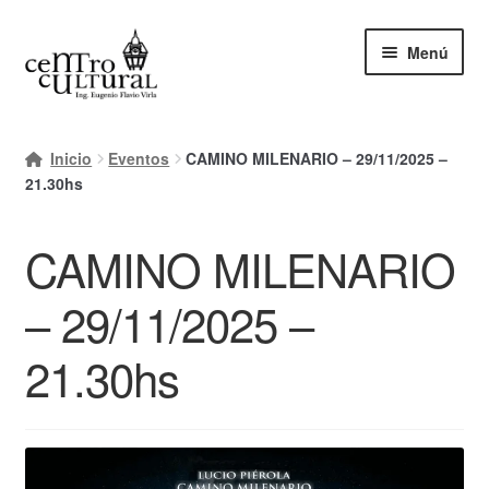
Ir
Ir
Menú
a
al
la
contenido
navegación
Inicio
Inicio
Eventos
CAMINO MILENARIO – 29/11/2025 –
Mi cuenta
21.30hs
Carrito
CAMINO MILENARIO
Finalizar compra
– 29/11/2025 –
Ayuda Rapida
21.30hs