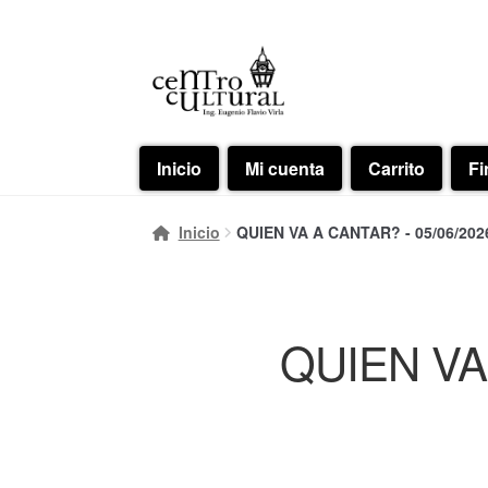
Ir
Ir
a
al
la
contenido
navegación
Inicio
Mi cuenta
Carrito
Fi
Inicio
QUIEN VA A CANTAR? - 05/06/2026
QUIEN VA 