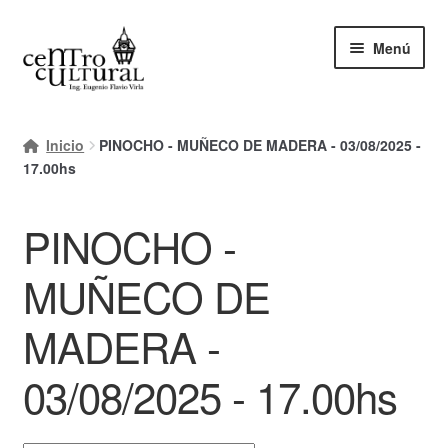
Ir
Ir
Menú
a
al
la
contenido
navegación
Inicio
Inicio
PINOCHO - MUÑECO DE MADERA - 03/08/2025 -
Mi cuenta
17.00hs
Carrito
PINOCHO -
Finalizar compra
MUÑECO DE
Ayuda Rapida
MADERA -
03/08/2025 - 17.00hs