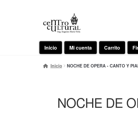
Ir
Ir
a
al
la
contenido
navegación
Inicio
Mi cuenta
Carrito
Fi
Inicio
NOCHE DE OPERA - CANTO Y PIANO
NOCHE DE OPE