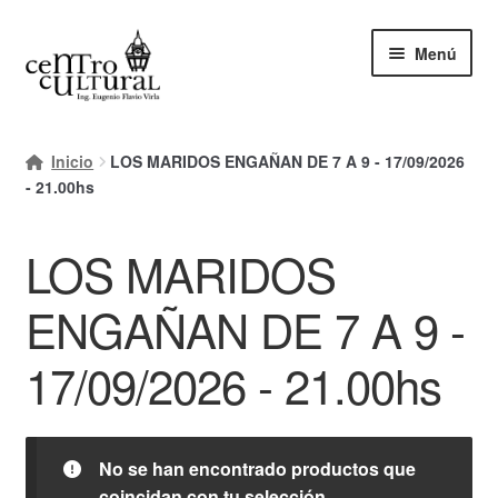
Ir
Ir
Menú
a
al
la
contenido
navegación
Inicio
Inicio
LOS MARIDOS ENGAÑAN DE 7 A 9 - 17/09/2026
Mi cuenta
- 21.00hs
Carrito
LOS MARIDOS
Finalizar compra
ENGAÑAN DE 7 A 9 -
Ayuda Rapida
17/09/2026 - 21.00hs
No se han encontrado productos que
coincidan con tu selección.