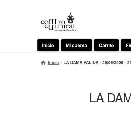
Ir
Ir
a
al
la
contenido
navegación
Inicio
Mi cuenta
Carrito
Fi
Inicio
LA DAMA PALIDA - 25/06/2026 - 2
LA DAMA