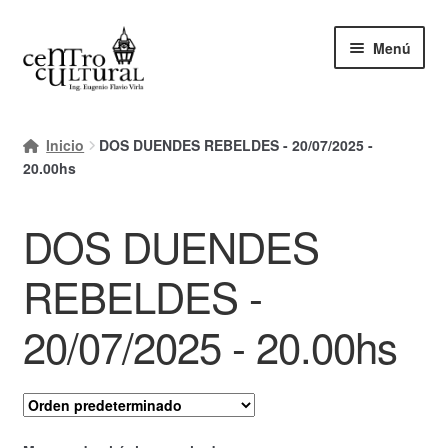
Ir
Ir
Menú
a
al
la
contenido
navegación
Inicio
Inicio
DOS DUENDES REBELDES - 20/07/2025 -
Mi cuenta
20.00hs
Carrito
DOS DUENDES
Finalizar compra
REBELDES -
Ayuda Rapida
20/07/2025 - 20.00hs