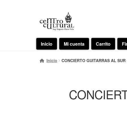
Ir
Ir
a
al
la
contenido
navegación
Inicio
Mi cuenta
Carrito
Fi
Inicio
CONCIERTO GUITARRAS AL SUR - M
CONCIERT