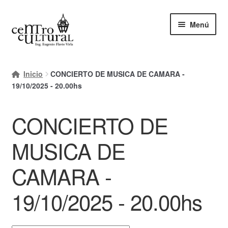
Ir
Ir
Menú
a
al
la
contenido
navegación
Inicio
Inicio
CONCIERTO DE MUSICA DE CAMARA -
Mi cuenta
19/10/2025 - 20.00hs
Carrito
CONCIERTO DE
Finalizar compra
MUSICA DE
Ayuda Rapida
CAMARA -
19/10/2025 - 20.00hs